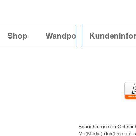
Shop
Wandposter mit Rahme
Kundeninfo
Besuche meinen Onlinesh
Me
(Media)
des
(Design)
s