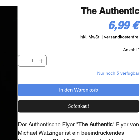
The Authentic
6,99 €
inkl. MwSt.
|
versandkostenfrei
Anzahl
*
Nur noch 5 verfügbar
In den Warenkorb
Sofortkauf
Der Authentische Flyer "
The Authentic
" Flyer von
Michael Watzinger ist ein beeindruckendes