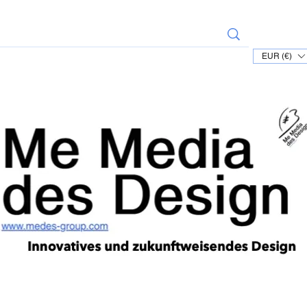
EUR (€)