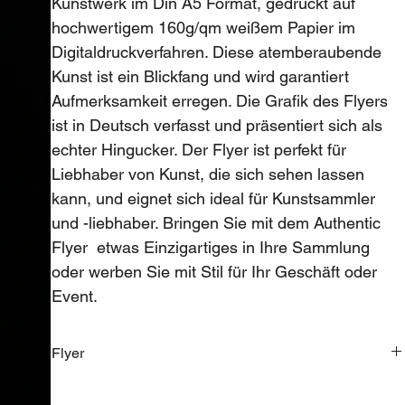
Kunstwerk im Din A5 Format, gedruckt auf
hochwertigem 160g/qm weißem Papier im
Digitaldruckverfahren. Diese atemberaubende
Kunst ist ein Blickfang und wird garantiert
Aufmerksamkeit erregen. Die Grafik des Flyers
ist in Deutsch verfasst und präsentiert sich als
echter Hingucker. Der Flyer ist perfekt für
Liebhaber von Kunst, die sich sehen lassen
kann, und eignet sich ideal für Kunstsammler
und -liebhaber. Bringen Sie mit dem Authentic
Flyer etwas Einzigartiges in Ihre Sammlung
oder werben Sie mit Stil für Ihr Geschäft oder
Event.
Flyer
Der Flyer ist in Schwarz Weiß gehalten.The flyer is in black