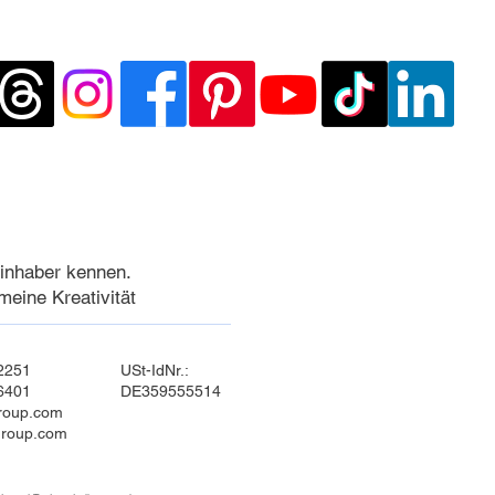
inhaber kennen.
meine Kreativität
2251
USt-IdNr.:
6401
DE359555514
roup.com
roup.com