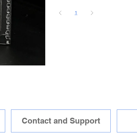
1
Money
Money
Contact and Support