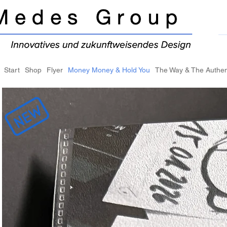
Start
Shop
Flyer
Money Money & Hold You
The Way & The Authen