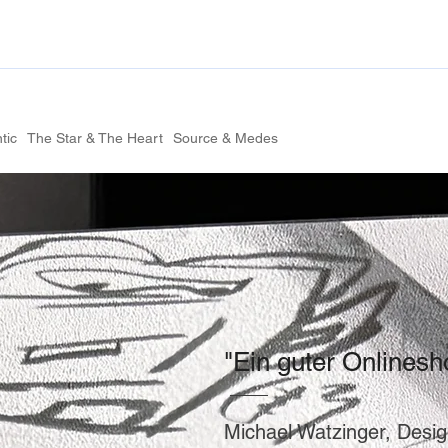
tic
The Star & The Heart
Source & Medes
"Ein guter Onlinesh
Michael Watzinger, Desi