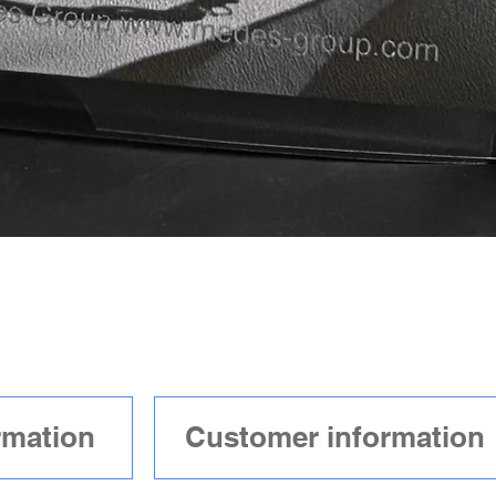
n
rmation
Your Support 10€
Customer information