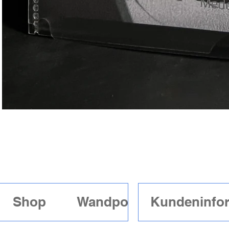
Hold
You
Shop
Wandposter mit Rahme
Kundeninfo