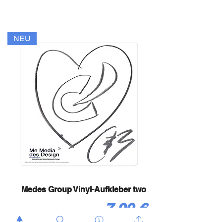
NEU
Medes Group Vinyl-Aufkleber two
Preis
7,99 €