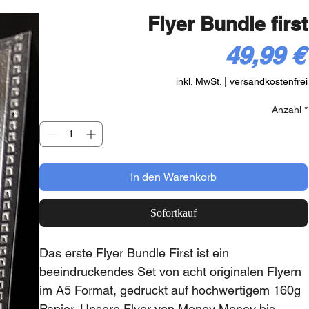
Flyer Bundle first
49,99 €
inkl. MwSt.
|
versandkostenfrei
Anzahl
*
In den Warenkorb
Sofortkauf
Das erste Flyer Bundle First ist ein 
beeindruckendes Set von acht originalen Flyern 
im A5 Format, gedruckt auf hochwertigem 160g 
Papier. Unsere Flyer von Money Money bis 