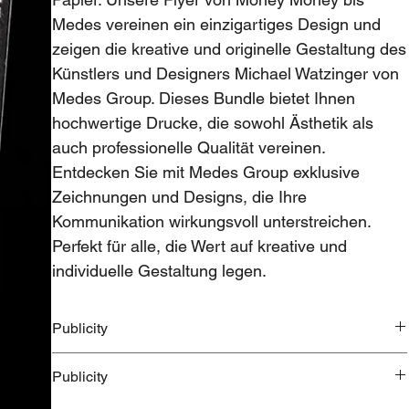
Medes vereinen ein einzigartiges Design und 
zeigen die kreative und originelle Gestaltung des 
Künstlers und Designers Michael Watzinger von 
Medes Group. Dieses Bundle bietet Ihnen 
hochwertige Drucke, die sowohl Ästhetik als 
auch professionelle Qualität vereinen. 
Entdecken Sie mit Medes Group exklusive 
Zeichnungen und Designs, die Ihre 
Kommunikation wirkungsvoll unterstreichen. 
Perfekt für alle, die Wert auf kreative und 
individuelle Gestaltung legen.
Publicity
Du bist mein Fan und zeigst, der ganzen Welt das du mich
Publicity
kennst.Meine Publicity Artikel sind dafür wie
gemacht.Einmalig und einzigartig so erlebst du meine