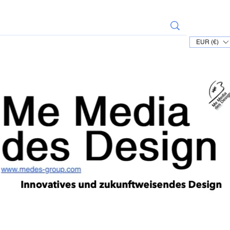
EUR (€)