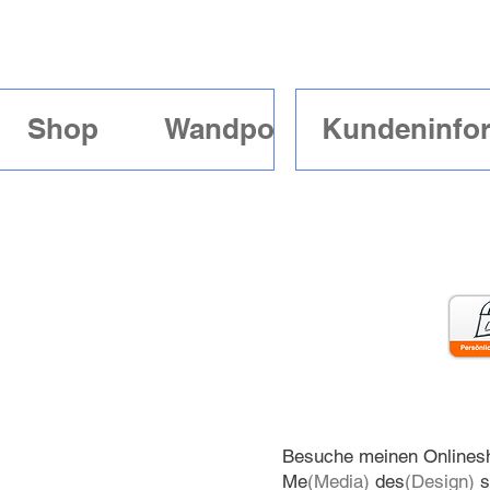
Shop
Wandposter mit Rahme
Kundeninfo
Besuche meinen Onlinesh
Me
(Media)
des
(Design)
s