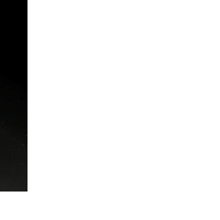
You are my fan and show the whole world that you know
Kunstwerke.Also kaufe zahlreich meine Puplicity und zeige
me. My publicity items are made for this. Unique and one-
das auch und erlebe einfach was besondere Kunst
of-a-kind, this is how you experience my artworks. So buy
kann.Ich versende meine Artikel weltweit, Versandkosten
my publicity items in large numbers, show them off, and
fallen keine an.
simply experience what special art can do. I ship my items
worldwide, and there are no shipping costs.